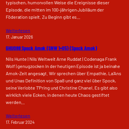
typischen, humorvollen Weise die Ereignisse dieser
Episode, die mitten im 100-jährigen Jubiläum der
Föderation spielt. Zu Beginn gibt es…
Weiterlesen
17. Januar 2026
GHU088 Spock Amok (SNW 1×05) (Spock Amok)
Nils Hunte | Nils Weltweit Arne Ruddat | Codenaga Frank
Wolf | genugzocken In der heutigen Episode ist ja beinahe
Amok-Zeit angesagt. Wir sprechen über Empathie, La’Ans
und Unas Definition von Spaß und ganz viel über Spock,
seine Verlobte T’Pring und Christine Chanel. Es gibt also
wirklich viele Ecken, in denen heute Chaos gestiftet
werden…
Weiterlesen
17. Februar 2024