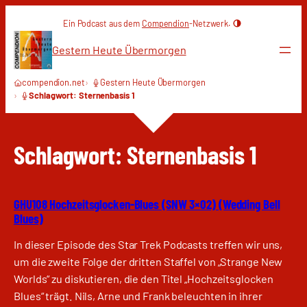
Zum
Ein Podcast aus dem
Compendion
-Netzwerk.
Inhalt
springen
Gestern Heute Übermorgen
compendion.net
Gestern Heute Übermorgen
Schlagwort: Sternenbasis 1
Schlagwort:
Sternenbasis 1
GHU108 Hochzeitsglocken-Blues (SNW 3×02) (Wedding Bell
Blues)
In dieser Episode des Star Trek Podcasts treffen wir uns,
um die zweite Folge der dritten Staffel von „Strange New
Worlds“ zu diskutieren, die den Titel „Hochzeitsglocken
Blues“ trägt. Nils, Arne und Frank beleuchten in ihrer