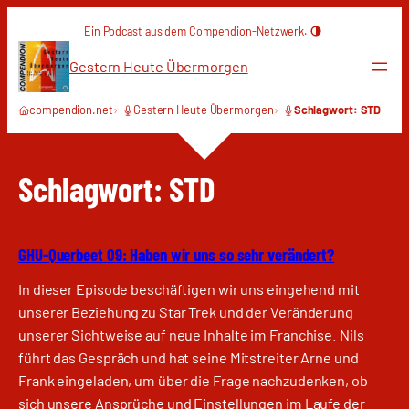
Zum
Ein Podcast aus dem
Compendion
-Netzwerk.
Inhalt
springen
Gestern Heute Übermorgen
compendion.net
Gestern Heute Übermorgen
Schlagwort: STD
Schlagwort:
STD
GHU-Querbeet 09: Haben wir uns so sehr verändert?
In dieser Episode beschäftigen wir uns eingehend mit
unserer Beziehung zu Star Trek und der Veränderung
unserer Sichtweise auf neue Inhalte im Franchise. Nils
führt das Gespräch und hat seine Mitstreiter Arne und
Frank eingeladen, um über die Frage nachzudenken, ob
sich unsere Ansprüche und Einstellungen im Laufe der