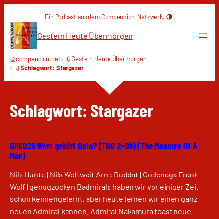
Zum
Ein Podcast aus dem
Compendion
-Netzwerk.
Inhalt
springen
Gestern Heute Übermorgen
compendion.net
Gestern Heute Übermorgen
Schlagwort: Stargazer
Schlagwort:
Stargazer
GHU029 Wem gehört Data? (TNG 2×09) (The Measure Of A
Man)
Nils Hunte | Nils Weltweit Arne Ruddat | Codenaga Frank
Wolf | genugzocken Badmirals haben wir vor einiger Zeit
schon kennengelernt, aber heute lernen wir einen ganz
neuen Admiral kennen. Admiral Nakamura teast neue