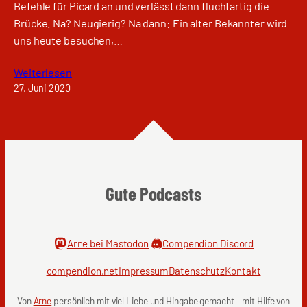
Befehle für Picard an und verlässt dann fluchtartig die
Brücke. Na? Neugierig? Na dann: Ein alter Bekannter wird
uns heute besuchen,…
Weiterlesen
27. Juni 2020
Gute Podcasts
Arne bei Mastodon
Compendion Discord
compendion.net
Impressum
Datenschutz
Kontakt
Von
Arne
persönlich mit viel Liebe und Hingabe gemacht – mit Hilfe von