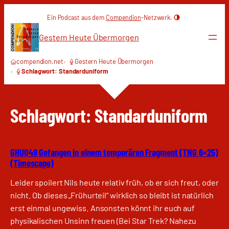
Zum
Ein Podcast aus dem
Compendion
-Netzwerk.
Inhalt
springen
Gestern Heute Übermorgen
compendion.net
Gestern Heute Übermorgen
Schlagwort: Standarduniform
Schlagwort:
Standarduniform
GHU049 Gefangen in einem temporären Fragment (TNG 6×25)
(Timescape)
Leider spoilert Nils heute relativ früh, ob er sich freut, oder
nicht. Ob dieses „Frühurteil“ wirklich so bleibt ist natürlich
erst einmal ungewiss. Ansonsten könnt ihr euch auf
physikalischen Unsinn freuen (Bei Star Trek? Nahezu