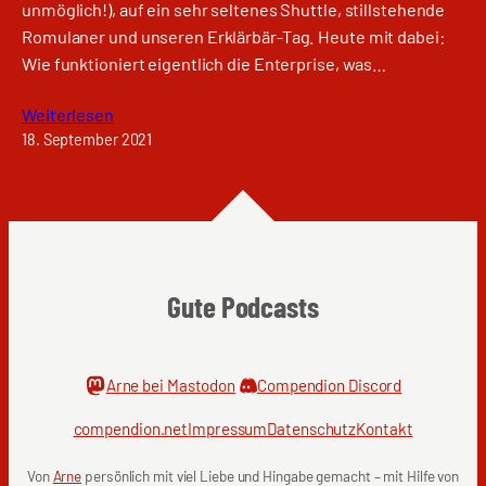
unmöglich!), auf ein sehr seltenes Shuttle, stillstehende
Romulaner und unseren Erklärbär-Tag. Heute mit dabei:
Wie funktioniert eigentlich die Enterprise, was…
Weiterlesen
18. September 2021
Gute Podcasts
Arne bei Mastodon
Compendion Discord
compendion.net
Impressum
Datenschutz
Kontakt
Von
Arne
persönlich mit viel Liebe und Hingabe gemacht – mit Hilfe von