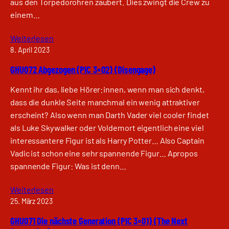
aus den Torpedorohren zaubert. Dies zwingt die Crew zu
einem…
Weiterlesen
8. April 2023
GHU072 Abgezogen (PIC 3×02) (Disengage)
Kennt ihr das, liebe Hörer:innen, wenn man sich denkt,
dass die dunkle Seite manchmal ein wenig attraktiver
erscheint? Also wenn man Darth Vader viel cooler findet
als Luke Skywalker oder Voldemort eigentlich eine viel
interessantere Figur ist als Harry Potter… Also Captain
Vadic ist schon eine sehr spannende Figur… Apropos
spannende Figur: Was ist denn…
Weiterlesen
25. März 2023
GHU071 Die nächste Generation (PIC 3×01) (The Next