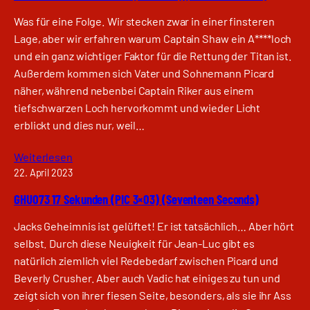
Was für eine Folge. Wir stecken zwar in einer finsteren
Lage, aber wir erfahren warum Captain Shaw ein A****loch
und ein ganz wichtiger Faktor für die Rettung der Titan ist.
Außerdem kommen sich Vater und Sohnemann Picard
näher, während nebenbei Captain Riker aus einem
tiefschwarzen Loch hervorkommt und wieder Licht
erblickt und dies nur, weil…
Weiterlesen
22. April 2023
GHU073 17 Sekunden (PIC 3×03) (Seventeen Seconds)
Jacks Geheimnis ist gelüftet! Er ist tatsächlich… Aber hört
selbst. Durch diese Neuigkeit für Jean-Luc gibt es
natürlich ziemlich viel Redebedarf zwischen Picard und
Beverly Crusher. Aber auch Vadic hat einiges zu tun und
zeigt sich von ihrer fiesen Seite, besonders, als sie ihr Ass