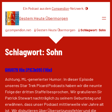
Zum
Ein Podcast aus dem
Compendion
-Netzwerk.
Inhalt
springen
Gestern Heute Übermorgen
compendion.net
Gestern Heute Übermorgen
Schlagwort: Sohn
Schlagwort:
Sohn
GHU079 Võx (PIC3x09) (Võx)
Achtung, ML-generierter Humor: In dieser Episode
unseres Star Trek Picard Podcasts haben wir die neunte
Folge der dritten Staffel besprochen. Wir gratulieren Sir
Patrick Stewart nachträglich zu seinem Geburtstag und
erwähnen, dass unser Podcast mittlerweile vier Jahre alt
ist. Wir diskutieren über Übersetzungsfehler und die