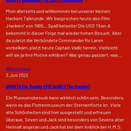
Moin allerseits und willkommen bei unserer kleinen
Hackers Talkrunde. Wir besprechen heute den Film
„Hackers“ von 1995… Spaß beiseite! Die USS Titan-A
bekommt in dieser Folge mal wieder hohen Besuch. Aber
da zuletzt die Verbündete Commander Ro Laren
vorbeikam, platzt heute Captain Vadic herein. Vielleicht
will sie ja ihre Motive erklären? Was genau passiert, was…
Weiterlesen
3. Juni 2023
GHU076 Die Bounty (PIC3x06) (The Bounty)
Ein Museumsbesuch kann wirklich schön sein. Besonders,
wenn es das Flottenmuseum der Sternenflotte ist. Viele
alte Schönheiten sind hier ausgestellt und erfreuen
überaus. Seven und Jack sind besonders von Sevens alter
Heimalt angetan und Jack hat bei dem Anblick der H.M.S.