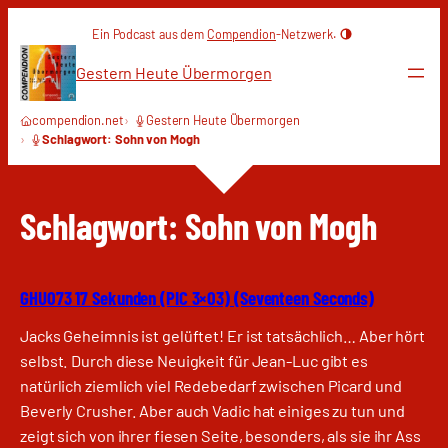
Zum
Ein Podcast aus dem
Compendion
-Netzwerk.
Inhalt
springen
Gestern Heute Übermorgen
compendion.net
Gestern Heute Übermorgen
Schlagwort: Sohn von Mogh
Schlagwort:
Sohn von Mogh
GHU073 17 Sekunden (PIC 3×03) (Seventeen Seconds)
Jacks Geheimnis ist gelüftet! Er ist tatsächlich… Aber hört
selbst. Durch diese Neuigkeit für Jean-Luc gibt es
natürlich ziemlich viel Redebedarf zwischen Picard und
Beverly Crusher. Aber auch Vadic hat einiges zu tun und
zeigt sich von ihrer fiesen Seite, besonders, als sie ihr Ass