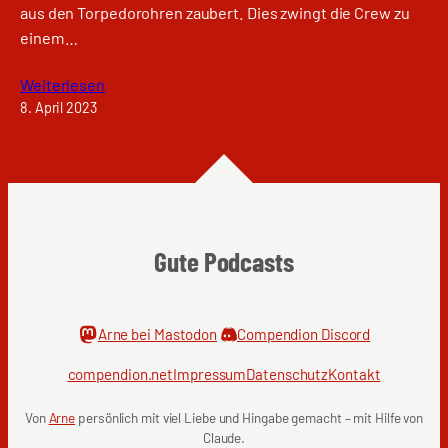
aus den Torpedorohren zaubert. Dies zwingt die Crew zu
einem…
Weiterlesen
8. April 2023
Gute Podcasts
Arne bei Mastodon
Compendion Discord
compendion.net
Impressum
Datenschutz
Kontakt
Von
Arne
persönlich mit viel Liebe und Hingabe gemacht – mit Hilfe von
Claude.