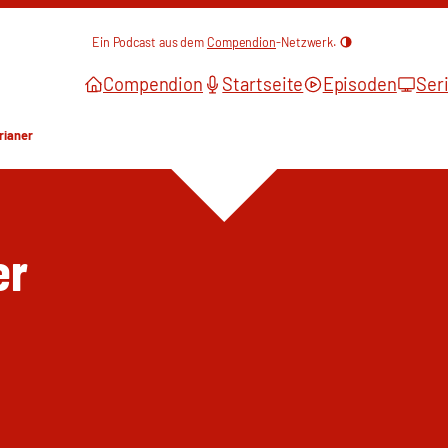
Ein Podcast aus dem
Compendion
-Netzwerk.
Compendion
Startseite
Episoden
Ser
rianer
er