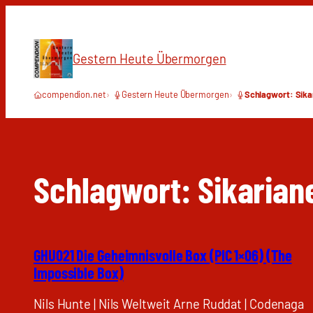
Zum
Inhalt
springen
Gestern Heute Übermorgen
compendion.net
Gestern Heute Übermorgen
Schlagwort: Sika
Schlagwort:
Sikarian
GHU021 Die Geheimnisvolle Box (PIC 1×06) (The
Impossible Box)
Nils Hunte | Nils Weltweit Arne Ruddat | Codenaga