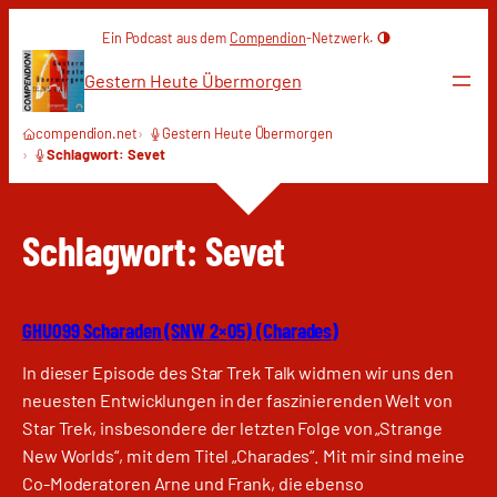
Zum
Ein Podcast aus dem
Compendion
-Netzwerk.
Inhalt
springen
Gestern Heute Übermorgen
compendion.net
Gestern Heute Übermorgen
Schlagwort: Sevet
Schlagwort:
Sevet
GHU099 Scharaden (SNW 2×05) (Charades)
In dieser Episode des Star Trek Talk widmen wir uns den
neuesten Entwicklungen in der faszinierenden Welt von
Star Trek, insbesondere der letzten Folge von „Strange
New Worlds“, mit dem Titel „Charades“. Mit mir sind meine
Co-Moderatoren Arne und Frank, die ebenso