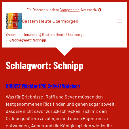
Zum
Ein Podcast aus dem
Compendion
-Netzwerk.
Inhalt
springen
Gestern Heute Übermorgen
compendion.net
Gestern Heute Übermorgen
Schlagwort: Schnipp
Schlagwort:
Schnipp
GHU057 Wächter (PIC 2×04) (Watcher)
Was für Erlebnisse! Raffi und Seven müssen den
festgenommenen Rios finden und gehen sogar soweit,
dass sie nicht davor zurückschrecken, sich mit den
Ordnungshütern anzulegen und deren Eigentum zu
entwenden. Agnes und die Königin spielen wieder ihr