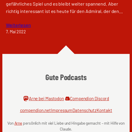
gefährliches Spiel und es bleibt weiter spannend. Aber
richtig interessant ist es heute für den Admiral, der den…
Weiterlesen
7. Mai 2022
Gute Podcasts
Arne bei Mastodon
Compendion Discord
compendion.net
Impressum
Datenschutz
Kontakt
Von
Arne
persönlich mit viel Liebe und Hingabe gemacht – mit Hilfe von
Claude.