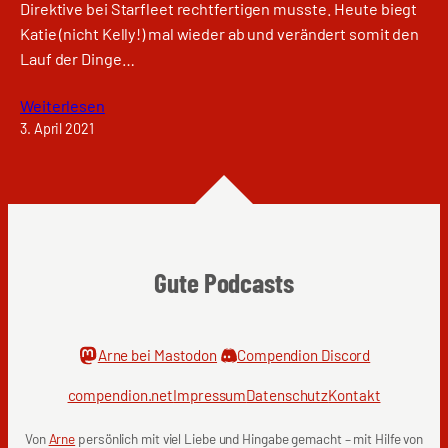
Direktive bei Starfleet rechtfertigen musste. Heute biegt
Katie (nicht Kelly!) mal wieder ab und verändert somit den
Lauf der Dinge…
Weiterlesen
3. April 2021
Gute Podcasts
Arne bei Mastodon
Compendion Discord
compendion.net
Impressum
Datenschutz
Kontakt
Von
Arne
persönlich mit viel Liebe und Hingabe gemacht – mit Hilfe von