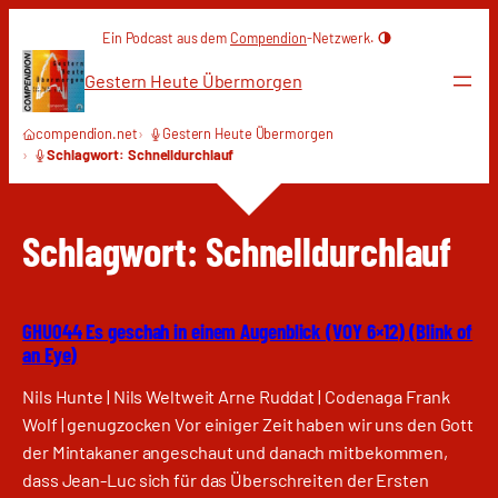
Zum
Ein Podcast aus dem
Compendion
-Netzwerk.
Inhalt
springen
Gestern Heute Übermorgen
compendion.net
Gestern Heute Übermorgen
Schlagwort: Schnelldurchlauf
Schlagwort:
Schnelldurchlauf
GHU044 Es geschah in einem Augenblick (VOY 6×12) (Blink of
an Eye)
Nils Hunte | Nils Weltweit Arne Ruddat | Codenaga Frank
Wolf | genugzocken Vor einiger Zeit haben wir uns den Gott
der Mintakaner angeschaut und danach mitbekommen,
dass Jean-Luc sich für das Überschreiten der Ersten