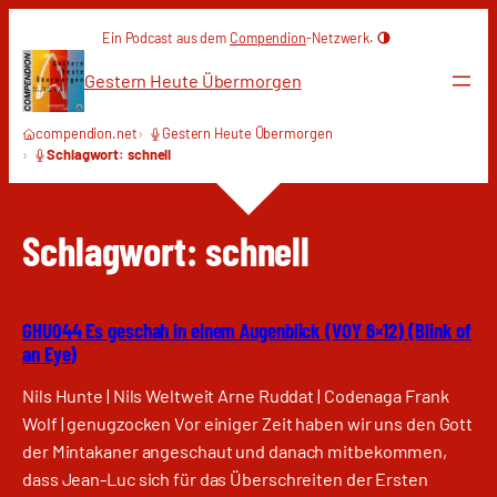
Zum
Ein Podcast aus dem
Compendion
-Netzwerk.
Inhalt
springen
Gestern Heute Übermorgen
compendion.net
Gestern Heute Übermorgen
Schlagwort: schnell
Schlagwort:
schnell
GHU044 Es geschah in einem Augenblick (VOY 6×12) (Blink of
an Eye)
Nils Hunte | Nils Weltweit Arne Ruddat | Codenaga Frank
Wolf | genugzocken Vor einiger Zeit haben wir uns den Gott
der Mintakaner angeschaut und danach mitbekommen,
dass Jean-Luc sich für das Überschreiten der Ersten