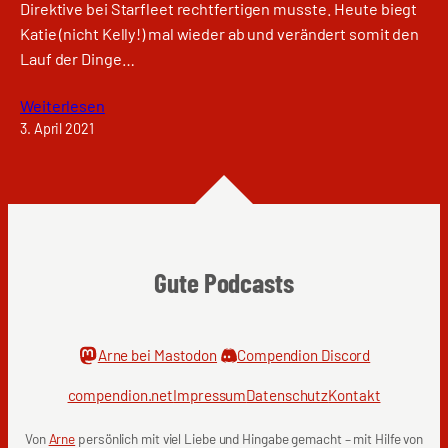
Direktive bei Starfleet rechtfertigen musste. Heute biegt
Katie (nicht Kelly!) mal wieder ab und verändert somit den
Lauf der Dinge…
Weiterlesen
3. April 2021
Gute Podcasts
Arne bei Mastodon
Compendion Discord
compendion.net
Impressum
Datenschutz
Kontakt
Von
Arne
persönlich mit viel Liebe und Hingabe gemacht – mit Hilfe von