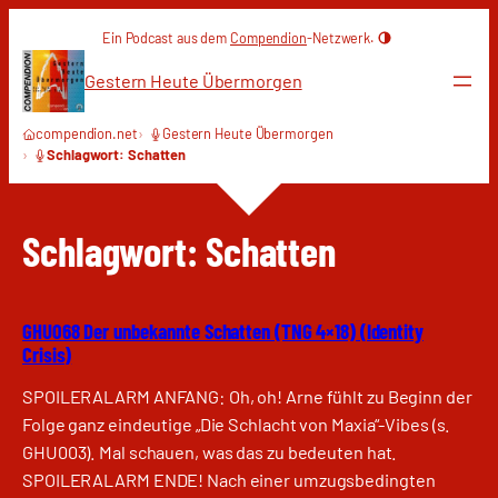
Zum
Ein Podcast aus dem
Compendion
-Netzwerk.
Inhalt
springen
Gestern Heute Übermorgen
compendion.net
Gestern Heute Übermorgen
Schlagwort: Schatten
Schlagwort:
Schatten
GHU068 Der unbekannte Schatten (TNG 4×18) (Identity
Crisis)
SPOILERALARM ANFANG: Oh, oh! Arne fühlt zu Beginn der
Folge ganz eindeutige „Die Schlacht von Maxia“-Vibes (s.
GHU003). Mal schauen, was das zu bedeuten hat.
SPOILERALARM ENDE! Nach einer umzugsbedingten