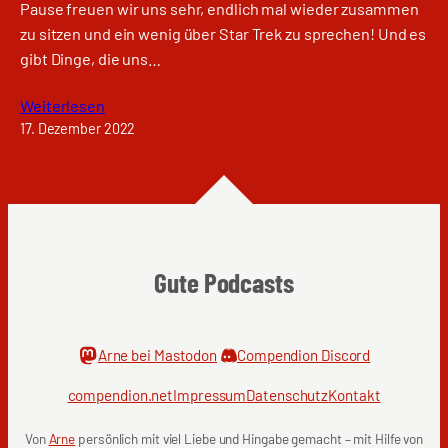
Pause freuen wir uns sehr, endlich mal wieder zusammen
zu sitzen und ein wenig über Star Trek zu sprechen! Und es
gibt Dinge, die uns…
Weiterlesen
17. Dezember 2022
Gute Podcasts
Arne bei Mastodon
Compendion Discord
compendion.net
Impressum
Datenschutz
Kontakt
Von
Arne
persönlich mit viel Liebe und Hingabe gemacht – mit Hilfe von