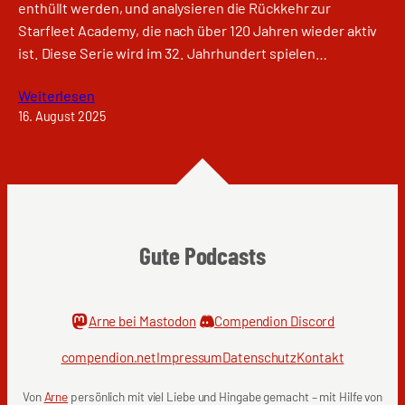
enthüllt werden, und analysieren die Rückkehr zur
Starfleet Academy, die nach über 120 Jahren wieder aktiv
ist. Diese Serie wird im 32. Jahrhundert spielen…
Weiterlesen
16. August 2025
Gute Podcasts
Arne bei Mastodon
Compendion Discord
compendion.net
Impressum
Datenschutz
Kontakt
Von
Arne
persönlich mit viel Liebe und Hingabe gemacht – mit Hilfe von