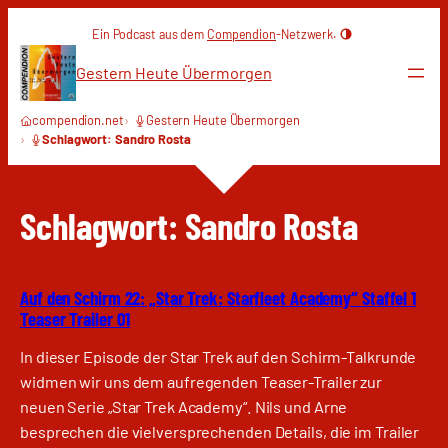
Zum
Ein Podcast aus dem
Compendion
-Netzwerk.
Inhalt
springen
Gestern Heute Übermorgen
compendion.net
Gestern Heute Übermorgen
Schlagwort: Sandro Rosta
Schlagwort:
Sandro Rosta
Auf den Schirm 22: „Star Trek: Starfleet Academy“ Staffel 1
Teaser Trailer 01
In dieser Episode der Star Trek auf den Schirm-Talkrunde
widmen wir uns dem aufregenden Teaser-Trailer zur
neuen Serie „Star Trek Academy“. Nils und Arne
besprechen die vielversprechenden Details, die im Trailer