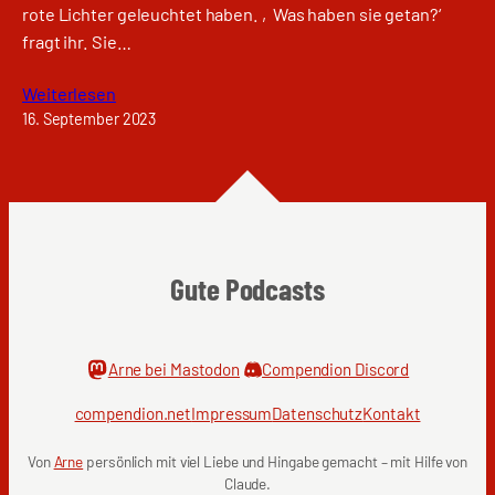
rote Lichter geleuchtet haben. ‚Was haben sie getan?‘
fragt ihr. Sie…
Weiterlesen
16. September 2023
Gute Podcasts
Arne bei Mastodon
Compendion Discord
compendion.net
Impressum
Datenschutz
Kontakt
Von
Arne
persönlich mit viel Liebe und Hingabe gemacht – mit Hilfe von
Claude.