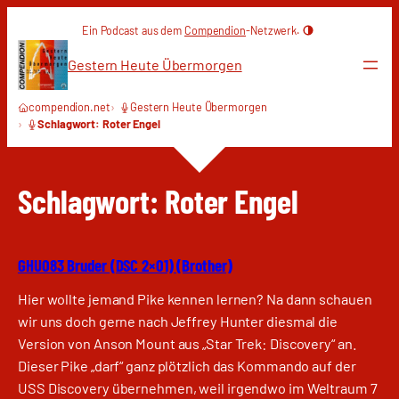
Zum
Ein Podcast aus dem
Compendion
-Netzwerk.
Inhalt
springen
Gestern Heute Übermorgen
compendion.net
Gestern Heute Übermorgen
Schlagwort: Roter Engel
Schlagwort:
Roter Engel
GHU083 Bruder (DSC 2×01) (Brother)
Hier wollte jemand Pike kennen lernen? Na dann schauen
wir uns doch gerne nach Jeffrey Hunter diesmal die
Version von Anson Mount aus „Star Trek: Discovery“ an.
Dieser Pike „darf“ ganz plötzlich das Kommando auf der
USS Discovery übernehmen, weil irgendwo im Weltraum 7