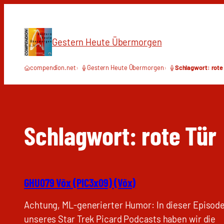
Zum
Inhalt
springen
Gestern Heute Übermorgen
compendion.net
Gestern Heute Übermorgen
Schlagwort: rote
Schlagwort:
rote Tür
GHU079 Võx (PIC3x09) (Võx)
Achtung, ML-generierter Humor: In dieser Episod
unseres Star Trek Picard Podcasts haben wir die