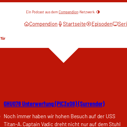
Ein Podcast aus dem
Compendion
-Netzwerk.
Compendion
Startseite
Episoden
Ser
 Tür
GHU078 Unterwerfung (PIC3x08) (Surrender)
e
Noch immer haben wir hohen Besuch auf der USS
Titan-A. Captain Vadic dreht nicht nur auf dem Stuhl