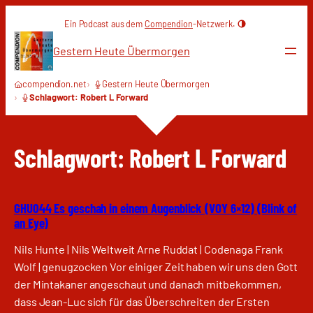
Zum
Ein Podcast aus dem
Compendion
-Netzwerk.
Inhalt
springen
Gestern Heute Übermorgen
compendion.net
Gestern Heute Übermorgen
Schlagwort: Robert L Forward
Schlagwort:
Robert L Forward
GHU044 Es geschah in einem Augenblick (VOY 6×12) (Blink of
an Eye)
Nils Hunte | Nils Weltweit Arne Ruddat | Codenaga Frank
Wolf | genugzocken Vor einiger Zeit haben wir uns den Gott
der Mintakaner angeschaut und danach mitbekommen,
dass Jean-Luc sich für das Überschreiten der Ersten