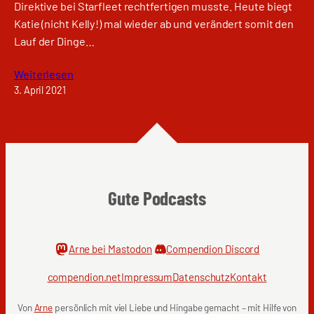
Direktive bei Starfleet rechtfertigen musste. Heute biegt
Katie (nicht Kelly!) mal wieder ab und verändert somit den
Lauf der Dinge…
Weiterlesen
3. April 2021
Gute Podcasts
Arne bei Mastodon
Compendion Discord
compendion.net
Impressum
Datenschutz
Kontakt
Von
Arne
persönlich mit viel Liebe und Hingabe gemacht – mit Hilfe von