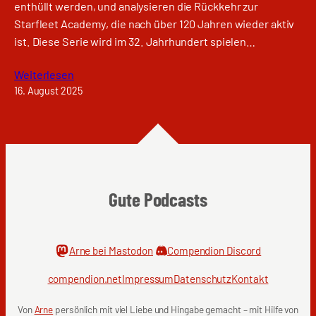
enthüllt werden, und analysieren die Rückkehr zur
Starfleet Academy, die nach über 120 Jahren wieder aktiv
ist. Diese Serie wird im 32. Jahrhundert spielen…
Weiterlesen
16. August 2025
Gute Podcasts
Arne bei Mastodon
Compendion Discord
compendion.net
Impressum
Datenschutz
Kontakt
Von
Arne
persönlich mit viel Liebe und Hingabe gemacht – mit Hilfe von