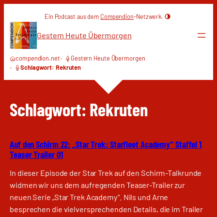
Zum
Ein Podcast aus dem
Compendion
-Netzwerk.
Inhalt
springen
Gestern Heute Übermorgen
compendion.net
Gestern Heute Übermorgen
Schlagwort: Rekruten
Schlagwort:
Rekruten
Auf den Schirm 22: „Star Trek: Starfleet Academy“ Staffel 1
Teaser Trailer 01
In dieser Episode der Star Trek auf den Schirm-Talkrunde
widmen wir uns dem aufregenden Teaser-Trailer zur
neuen Serie „Star Trek Academy“. Nils und Arne
besprechen die vielversprechenden Details, die im Trailer