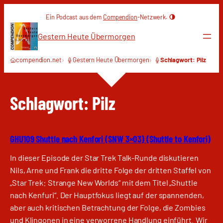
Zum
Ein Podcast aus dem
Compendion
-Netzwerk.
Inhalt
springen
Gestern Heute Übermorgen
compendion.net
Gestern Heute Übermorgen
Schlagwort: Pilz
Schlagwort:
Pilz
GHU109 Shuttle nach Kenfori (SNW 3×03) (Shuttle to Kenfori)
In dieser Episode der Star Trek Talk-Runde diskutieren
Nils, Arne und Frank die dritte Folge der dritten Staffel von
„Star Trek: Strange New Worlds“ mit dem Titel „Shuttle
nach Kenfuri“. Der Hauptfokus liegt auf der spannenden,
aber auch kritischen Betrachtung der Folge, die Zombies
und Klingonen in eine verworrene Handlung einführt. Wir