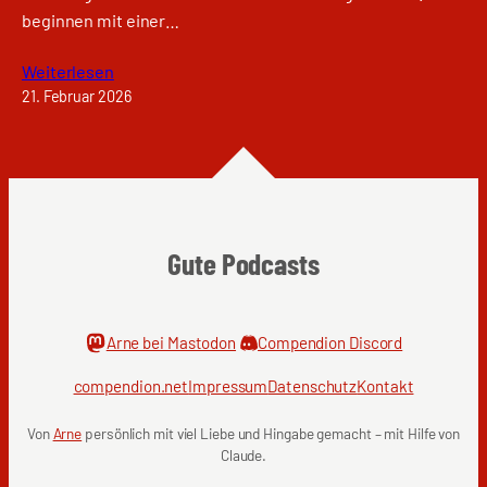
beginnen mit einer…
Weiterlesen
21. Februar 2026
Gute Podcasts
Arne bei Mastodon
Compendion Discord
compendion.net
Impressum
Datenschutz
Kontakt
Von
Arne
persönlich mit viel Liebe und Hingabe gemacht – mit Hilfe von
Claude.