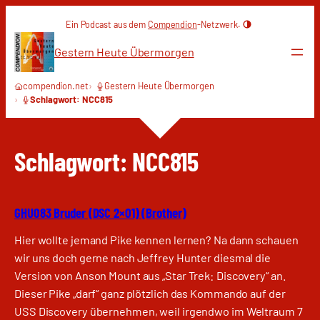
Zum
Ein Podcast aus dem
Compendion
-Netzwerk.
Inhalt
springen
Gestern Heute Übermorgen
compendion.net
Gestern Heute Übermorgen
Schlagwort: NCC815
Schlagwort:
NCC815
GHU083 Bruder (DSC 2×01) (Brother)
Hier wollte jemand Pike kennen lernen? Na dann schauen
wir uns doch gerne nach Jeffrey Hunter diesmal die
Version von Anson Mount aus „Star Trek: Discovery“ an.
Dieser Pike „darf“ ganz plötzlich das Kommando auf der
USS Discovery übernehmen, weil irgendwo im Weltraum 7