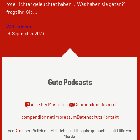
rote Lichter geleuchtet haben. ‚Was haben sie getan?‘
fragt ihr. Sie…
Weiterlesen
16. September 2023
Gute Podcasts
Arne bei Mastodon
Compendion Discord
compendion.net
Impressum
Datenschutz
Kontakt
Von
Arne
persönlich mit viel Liebe und Hingabe gemacht – mit Hilfe von
Claude.