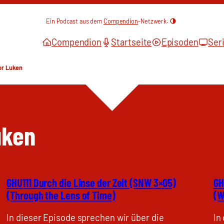
Ein Podcast aus dem
Compendion
-Netzwerk.
Compendion
Startseite
Episoden
Ser
or Luken
uken
GHU111 Durch die Linse der Zeit (SNW 3×05)
GH
(Through the Lens of Time)
(W
In dieser Episode sprechen wir über die
In