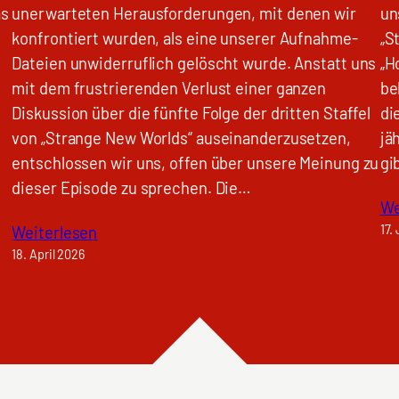
as
unerwarteten Herausforderungen, mit denen wir
un
konfrontiert wurden, als eine unserer Aufnahme-
„S
Dateien unwiderruflich gelöscht wurde. Anstatt uns
„H
mit dem frustrierenden Verlust einer ganzen
be
Diskussion über die fünfte Folge der dritten Staffel
di
von „Strange New Worlds“ auseinanderzusetzen,
jä
entschlossen wir uns, offen über unsere Meinung zu
gi
dieser Episode zu sprechen. Die…
We
17.
Weiterlesen
18. April 2026