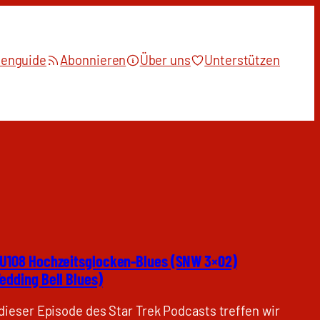
ienguide
Abonnieren
Über uns
Unterstützen
U108 Hochzeitsglocken-Blues (SNW 3×02)
edding Bell Blues)
 dieser Episode des Star Trek Podcasts treffen wir