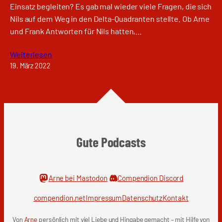
Einsatz begleiten? Es gab mal wieder viele Fragen, die sich
Nils auf dem Weg in den Delta-Quadranten stellte. Ob Arne
und Frank Antworten für Nils hatten,…
Weiterlesen
19. März 2022
Gute Podcasts
Arne bei Mastodon
Compendion Discord
compendion.net
Impressum
Datenschutz
Kontakt
Von
Arne
persönlich mit viel Liebe und Hingabe gemacht – mit Hilfe von