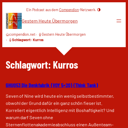
Zum
Ein Podcast aus dem
Compendion
-Netzwerk.
Inhalt
springen
Gestern Heute Übermorgen
compendion.net
Gestern Heute Übermorgen
Schlagwort: Kurros
Schlagwort:
Kurros
GHU053 Die Denkfabrik (VOY 5×20) (Think Tank)
Seven of Nine wird heute ein wenig selbstbestimmter,
obwohl der Grund dafür ein ganz schön fieser ist.
Korreliert eigentlich Intelligenz mit Boshaftigkeit? Und
warum darf Seven ohne
Sternenflottenakademieabschluss einen Außenteam-