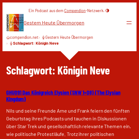
Zum
Ein Podcast aus dem
Compendion
-Netzwerk.
Inhalt
springen
Gestern Heute Übermorgen
compendion.net
Gestern Heute Übermorgen
Schlagwort: Königin Neve
Schlagwort:
Königin Neve
GHU091 Das Königreich Elysien (SNW 1×08) (The Elysian
Kingdom)
Nils und seine Freunde Arne und Frank feiern den fünften
Geburtstag ihres Podcasts und tauchen in Diskussionen
über Star Trek und gesellschaftlich relevante Themen ein,
wie politische Protestläufe. Trotz ihrer politischen