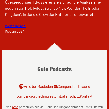
Überzeugungen fokussieren sie sich auf die Analyse einer
neuen Star Trek-Folge „Strange New Worlds: The Elysian
Kingdom“, in der die Crew der Enterprise unerwartete…
Weiterlesen
15. Juni 2024
Gute Podcasts
Arne bei Mastodon
Compendion Discord
compendion.net
Impressum
Datenschutz
Kontakt
Von
Arne
persönlich mit viel Liebe und Hingabe gemacht – mit Hilfe von