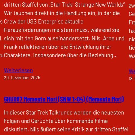
dritten Staffel von „Star Trek: Strange New Worlds“.
zw
Wir tauchen direkt in die Handlung ein, in der die
Ge
ns
Crew der USS Enterprise aktuelle
Fr
Herausforderungen meistern muss, während sie
fa
l
sich mit den Gorn auseinandersetzt. Nils, Arne und
ni
Frank reflektieren über die Entwicklung ihrer
ti
zu
Charaktere, insbesondere über die Beziehung…
Wä
Weiterlesen
We
20. Dezember 2025
18.
GHU087 Memento Mori (SNW 1×04) (Memento Mori)
In dieser Star Trek Talkrunde werden die neuesten
Folgen und Gerüchte über kommende Filme
,
diskutiert. Nils äußert seine Kritik zur dritten Staffel