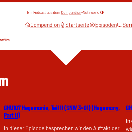
Ein Podcast aus dem
Compendion
-Netzwerk.
Compendion
Startseite
Episoden
Ser
orfilm
lm
GHU107 Hegemonie, Teil II (SNW 3×01) (Hegemony,
GH
Part II)
In
In dieser Episode besprechen wir den Auftakt der
wi