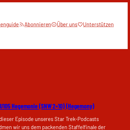
ienguide
Abonnieren
Über uns
Unterstützen
U105 Hegemonie (SNW 2×10) (Hegemony)
 dieser Episode unseres Star Trek-Podcasts
dmen wir uns dem packenden Staffelfinale der