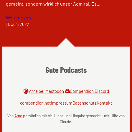
gemeint, sondern wirklich unser Admiral. Es…
Weiterlesen
11. Juni 2022
Gute Podcasts
Arne bei Mastodon
Compendion Discord
compendion.net
Impressum
Datenschutz
Kontakt
Von
Arne
persönlich mit viel Liebe und Hingabe gemacht – mit Hilfe von
Claude.