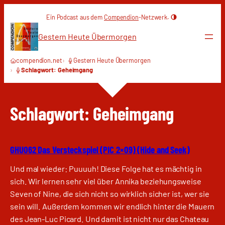
Zum
Ein Podcast aus dem
Compendion
-Netzwerk.
Inhalt
springen
Gestern Heute Übermorgen
compendion.net
Gestern Heute Übermorgen
Schlagwort: Geheimgang
Schlagwort:
Geheimgang
GHU062 Das Versteckspiel (PIC 2×09) (Hide and Seek)
Und mal wieder: Puuuuh! Diese Folge hat es mächtig in
sich. Wir lernen sehr viel über Annika beziehungsweise
Seven of Nine, die sich nicht so wirklich sicher ist, wer sie
sein will. Außerdem kommen wir endlich hinter die Mauern
des Jean-Luc Picard. Und damit ist nicht nur das Chateau