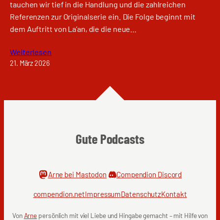
tauchen wir tief in die Handlung und die zahlreichen
Referenzen zur Originalserie ein. Die Folge beginnt mit
dem Auftritt von La’an, die die neue…
Weiterlesen
21. März 2026
Gute Podcasts
Arne bei Mastodon
Compendion Discord
compendion.net
Impressum
Datenschutz
Kontakt
Von
Arne
persönlich mit viel Liebe und Hingabe gemacht – mit Hilfe von