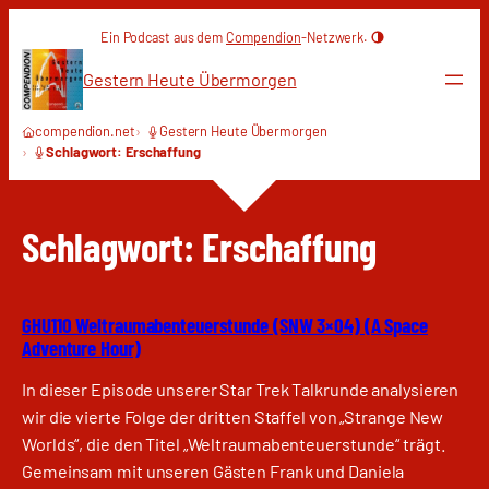
Zum
Ein Podcast aus dem
Compendion
-Netzwerk.
Inhalt
springen
Gestern Heute Übermorgen
compendion.net
Gestern Heute Übermorgen
Schlagwort: Erschaffung
Schlagwort:
Erschaffung
GHU110 Weltraumabenteuerstunde (SNW 3×04) (A Space
Adventure Hour)
In dieser Episode unserer Star Trek Talkrunde analysieren
wir die vierte Folge der dritten Staffel von „Strange New
Worlds“, die den Titel „Weltraumabenteuerstunde“ trägt.
Gemeinsam mit unseren Gästen Frank und Daniela