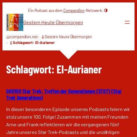
Zum
Ein Podcast aus dem
Compendion
-Netzwerk.
Inhalt
springen
Gestern Heute Übermorgen
compendion.net
Gestern Heute Übermorgen
Schlagwort: El-Aurianer
Schlagwort:
El-Aurianer
GHU100 Star Trek: Treffen der Generationen (ST07) (Star
Trek Generations)
In dieser besonderen Episode unseres Podcasts feiern wir
stolz unsere 100. Folge! Zusammen mit meinen Freunden
Arne und Frank reflektieren wir die vergangenen fünf
Jahre unseres Star Trek-Podcasts und die unzähligen