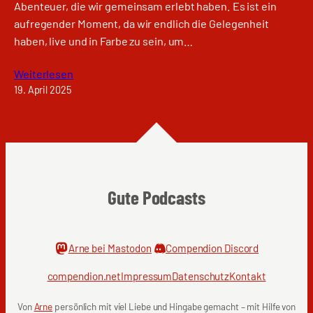
Abenteuer, die wir gemeinsam erlebt haben. Es ist ein
aufregender Moment, da wir endlich die Gelegenheit
haben, live und in Farbe zu sein, um…
Weiterlesen
19. April 2025
Gute Podcasts
Arne bei Mastodon
Compendion Discord
compendion.net
Impressum
Datenschutz
Kontakt
Von
Arne
persönlich mit viel Liebe und Hingabe gemacht – mit Hilfe von