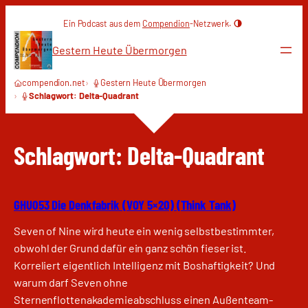
Zum
Ein Podcast aus dem
Compendion
-Netzwerk.
Inhalt
springen
Gestern Heute Übermorgen
compendion.net
Gestern Heute Übermorgen
Schlagwort: Delta-Quadrant
Schlagwort:
Delta-Quadrant
GHU053 Die Denkfabrik (VOY 5×20) (Think Tank)
Seven of Nine wird heute ein wenig selbstbestimmter,
obwohl der Grund dafür ein ganz schön fieser ist.
Korreliert eigentlich Intelligenz mit Boshaftigkeit? Und
warum darf Seven ohne
Sternenflottenakademieabschluss einen Außenteam-