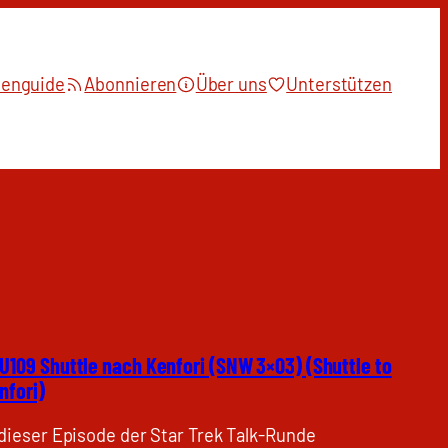
ienguide
Abonnieren
Über uns
Unterstützen
U109 Shuttle nach Kenfori (SNW 3×03) (Shuttle to
nfori)
 dieser Episode der Star Trek Talk-Runde