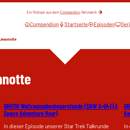
Ein Podcast aus dem
Compendion
-Netzwerk.
Compendion
Startseite
Episoden
Ser
 Jeannotte
nnotte
GHU110 Weltraumabenteuerstunde (SNW 3×04) (A
GH
Space Adventure Hour)
Ke
In dieser Episode unserer Star Trek Talkrunde
In