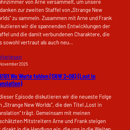
hnzimmer von Arne versammelt, um unsere
danken zur zweiten Staffel von „Strange New
rlds“ zu sammeln. Zusammen mit Arne und Frank
skutieren wir die spannenden Entwicklungen der
affel und die damit verbundenen Charaktere, die
s sowohl vertraut als auch neu…
iterlesen
 November 2025
U101 Wo Worte fehlen (SNW 2×06) (Lost in
anslation)
 dieser Episode diskutieren wir die neueste Folge
n „Strange New Worlds“, die den Titel „Lost in
anslation“ trägt. Gemeinsam mit meinen
schätzten Mitstreitern Arne und Frank steigen
r direkt in die Handlung ein, die uns in die Weiten