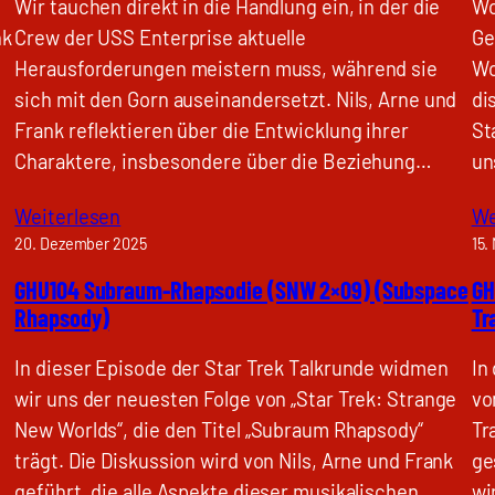
Wir tauchen direkt in die Handlung ein, in der die
Wo
nk
Crew der USS Enterprise aktuelle
Ge
Herausforderungen meistern muss, während sie
Wo
sich mit den Gorn auseinandersetzt. Nils, Arne und
di
Frank reflektieren über die Entwicklung ihrer
St
Charaktere, insbesondere über die Beziehung…
un
Weiterlesen
We
20. Dezember 2025
15.
GHU104 Subraum-Rhapsodie (SNW 2×09) (Subspace
GH
Rhapsody)
Tr
In dieser Episode der Star Trek Talkrunde widmen
In
wir uns der neuesten Folge von „Star Trek: Strange
vo
New Worlds“, die den Titel „Subraum Rhapsody“
Tr
trägt. Die Diskussion wird von Nils, Arne und Frank
ge
geführt, die alle Aspekte dieser musikalischen
wi