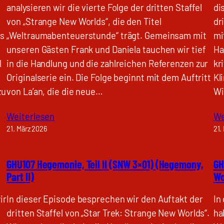
analysieren wir die vierte Folge der dritten Staffel
di
von „Strange New Worlds“, die den Titel
dr
ns
„Weltraumabenteuerstunde“ trägt. Gemeinsam mit
mi
unseren Gästen Frank und Daniela tauchen wir tief
Ha
l
in die Handlung und die zahlreichen Referenzen zur
kr
Originalserie ein. Die Folge beginnt mit dem Auftritt
Kl
zu
von La’an, die die neue…
Wi
Weiterlesen
We
21. März 2026
21.
GHU107 Hegemonie, Teil II (SNW 3×01) (Hegemony,
GH
Part II)
Wo
ir
In dieser Episode besprechen wir den Auftakt der
In
dritten Staffel von „Star Trek: Strange New Worlds“.
ha