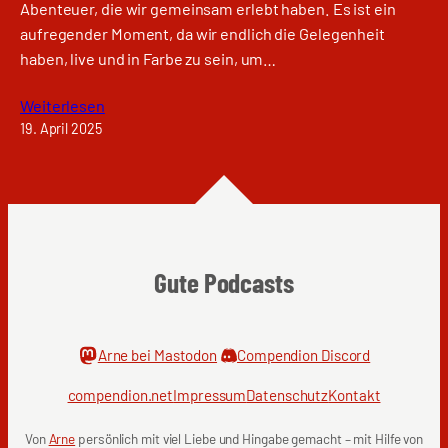
Abenteuer, die wir gemeinsam erlebt haben. Es ist ein
aufregender Moment, da wir endlich die Gelegenheit
haben, live und in Farbe zu sein, um…
Weiterlesen
19. April 2025
Gute Podcasts
Arne bei Mastodon
Compendion Discord
compendion.net
Impressum
Datenschutz
Kontakt
Von
Arne
persönlich mit viel Liebe und Hingabe gemacht – mit Hilfe von