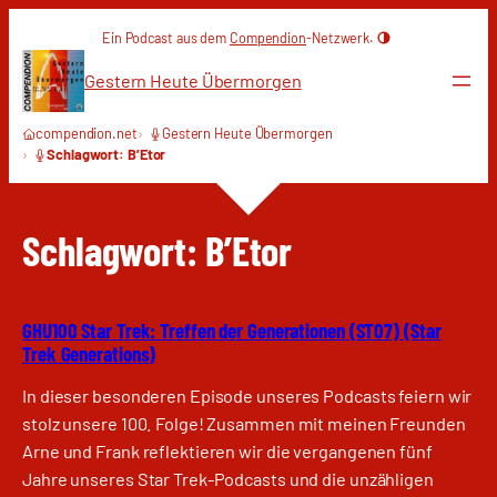
Zum
Ein Podcast aus dem
Compendion
-Netzwerk.
Inhalt
springen
Gestern Heute Übermorgen
compendion.net
Gestern Heute Übermorgen
Schlagwort: B’Etor
Schlagwort:
B’Etor
GHU100 Star Trek: Treffen der Generationen (ST07) (Star
Trek Generations)
In dieser besonderen Episode unseres Podcasts feiern wir
stolz unsere 100. Folge! Zusammen mit meinen Freunden
Arne und Frank reflektieren wir die vergangenen fünf
Jahre unseres Star Trek-Podcasts und die unzähligen