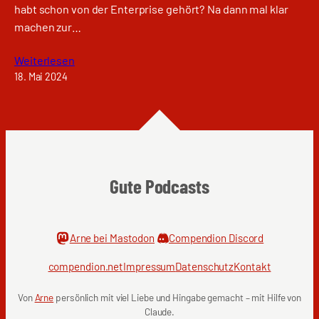
habt schon von der Enterprise gehört? Na dann mal klar
machen zur…
Weiterlesen
18. Mai 2024
Gute Podcasts
Arne bei Mastodon
Compendion Discord
compendion.net
Impressum
Datenschutz
Kontakt
Von
Arne
persönlich mit viel Liebe und Hingabe gemacht – mit Hilfe von
Claude.