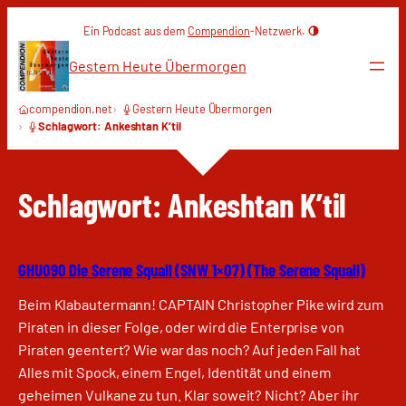
Zum
Ein Podcast aus dem
Compendion
-Netzwerk.
Inhalt
springen
Gestern Heute Übermorgen
compendion.net
Gestern Heute Übermorgen
Schlagwort: Ankeshtan K’til
Schlagwort:
Ankeshtan K’til
GHU090 Die Serene Squall (SNW 1×07) (The Serene Squall)
Beim Klabautermann! CAPTAIN Christopher Pike wird zum
Piraten in dieser Folge, oder wird die Enterprise von
Piraten geentert? Wie war das noch? Auf jeden Fall hat
Alles mit Spock, einem Engel, Identität und einem
geheimen Vulkane zu tun. Klar soweit? Nicht? Aber ihr