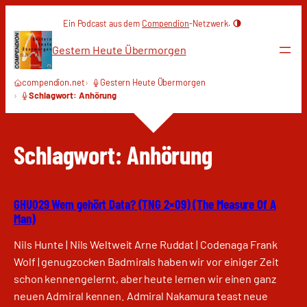
Zum
Ein Podcast aus dem
Compendion
-Netzwerk.
Inhalt
springen
Gestern Heute Übermorgen
compendion.net
Gestern Heute Übermorgen
Schlagwort: Anhörung
Schlagwort:
Anhörung
GHU029 Wem gehört Data? (TNG 2×09) (The Measure Of A
Man)
Nils Hunte | Nils Weltweit Arne Ruddat | Codenaga Frank
Wolf | genugzocken Badmirals haben wir vor einiger Zeit
schon kennengelernt, aber heute lernen wir einen ganz
neuen Admiral kennen. Admiral Nakamura teast neue