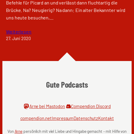
Befehle für Picard an und verlässt dann fluchtartig die
Brücke. Na? Neugierig? Na dann: Ein alter Bekannter wird
uns heute besuchen,…
Weiterlesen
27. Juni 2020
Gute Podcasts
Arne bei Mastodon
Compendion Discord
compendion.net
Impressum
Datenschutz
Kontakt
Von
Arne
persönlich mit viel Liebe und Hingabe gemacht – mit Hilfe von