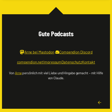
Bastian
Wölfle
|
Schlingel
mit
Wolfgang
M.
Gute Podcasts
Schmitt
Arne bei Mastodon
Compendion Discord
compendion.net
Impressum
Datenschutz
Kontakt
Von
Arne
persönlich mit viel Liebe und Hingabe gemacht – mit Hilfe
von Claude.