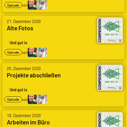
Kling
von
Episode
von
21. Dezember 2020
Arne
Alte Fotos
Ruddat
|
Codenaga,
Und gut is
Felix
Kling
von
Episode
von
20. Dezember 2020
Arne
Projekte abschließen
Ruddat
|
Codenaga,
Und gut is
Felix
Kling
von
Episode
von
19. Dezember 2020
Arne
Arbeiten im Büro
Ruddat