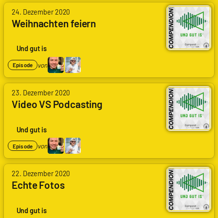
von
24. Dezember 2020
Arne
Weihnachten feiern
Ruddat
|
Codenaga,
Und gut is
Felix
Kling
von
Episode
von
23. Dezember 2020
Arne
Video VS Podcasting
Ruddat
|
Codenaga,
Und gut is
Felix
Kling
von
Episode
von
22. Dezember 2020
Arne
Echte Fotos
Ruddat
|
Codenaga,
Und gut is
Felix