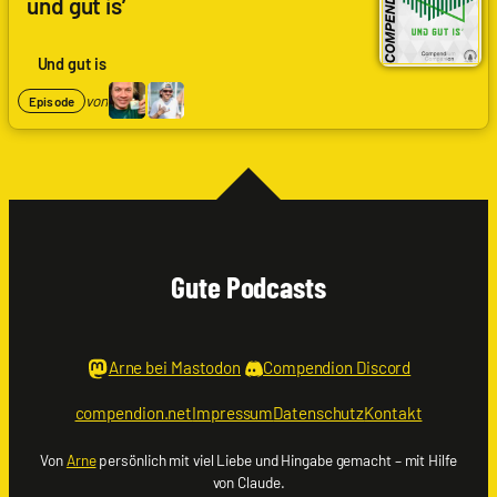
und gut is’
Und gut is
von
Episode
Gute Podcasts
Arne bei Mastodon
Compendion Discord
compendion.net
Impressum
Datenschutz
Kontakt
Von
Arne
persönlich mit viel Liebe und Hingabe gemacht – mit Hilfe
von Claude.