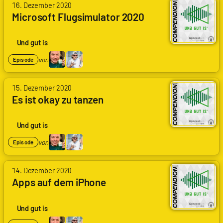
16. Dezember 2020
Arne
Microsoft Flugsimulator 2020
Ruddat
|
Codenaga,
Und gut is
Felix
Kling
von
Episode
von
15. Dezember 2020
Arne
Es ist okay zu tanzen
Ruddat
|
Codenaga,
Und gut is
Felix
Kling
von
Episode
von
14. Dezember 2020
Arne
Apps auf dem iPhone
Ruddat
|
Codenaga,
Und gut is
Felix
Kling