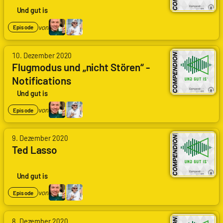
Und gut is
von
Episode
10. Dezember 2020
Flugmodus und „nicht Stören“ -
Notifications
Und gut is
von
Episode
9. Dezember 2020
Ted Lasso
Und gut is
von
Episode
8. Dezember 2020