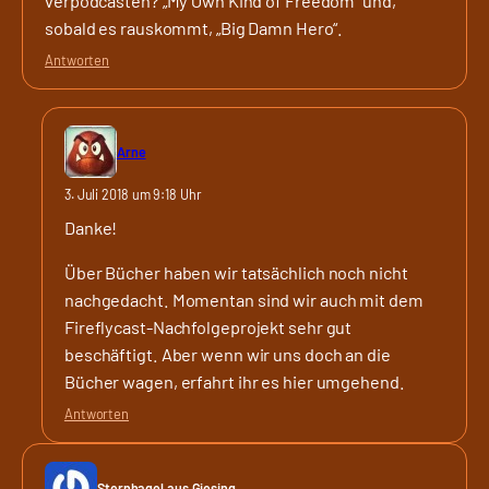
verpodcasten? „My Own Kind of Freedom“ und,
sobald es rauskommt, „Big Damn Hero“.
Antworten
Arne
3. Juli 2018 um 9:18 Uhr
Danke!
Über Bücher haben wir tatsächlich noch nicht
nachgedacht. Momentan sind wir auch mit dem
Fireflycast-Nachfolgeprojekt sehr gut
beschäftigt. Aber wenn wir uns doch an die
Bücher wagen, erfahrt ihr es hier umgehend.
Antworten
Sternhagel aus Giesing