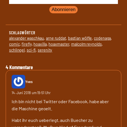
Abonnieren
SCHLAGWÖRTER
alexander waschkau
, 
arne ruddat
, 
bastian wölfle
, 
codenaga
, 
comic
, 
firefly
, 
hoaxilla
, 
hoaxmaster
, 
malcolm reynolds
, 
schlingel
, 
sci-fi
, 
serenity
4 Kommentare
Yves
14. Juni 2018 um 19:51 Uhr
Ich bin nicht bei Twitter oder Facebook, habe aber
die Maschine geoelt.
Habt ihr euch ueberlegt, auch Buecher zu