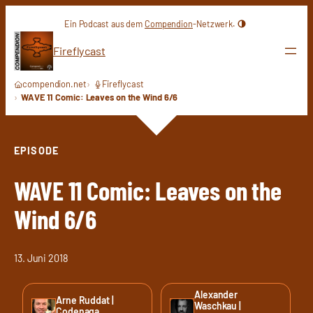
Zum
Ein Podcast aus dem
Compendion
-Netzwerk.
Inhalt
springen
Fireflycast
compendion.net
Fireflycast
WAVE 11 Comic: Leaves on the Wind 6/6
EPISODE
WAVE 11 Comic: Leaves on the
Wind 6/6
13. Juni 2018
Alexander
Arne Ruddat |
Waschkau |
Codenaga