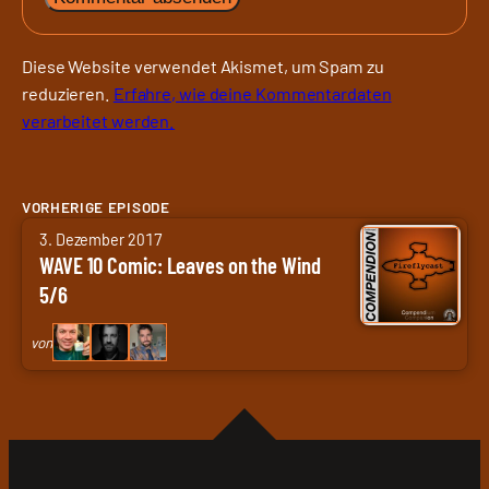
Diese Website verwendet Akismet, um Spam zu
reduzieren.
Erfahre, wie deine Kommentardaten
verarbeitet werden.
VORHERIGE EPISODE
von
3. Dezember 2017
Arne
WAVE 10 Comic: Leaves on the Wind
Ruddat
5/6
|
Codenaga,
von
Alexander
Waschkau
|
Hoaxmaster,
Bastian