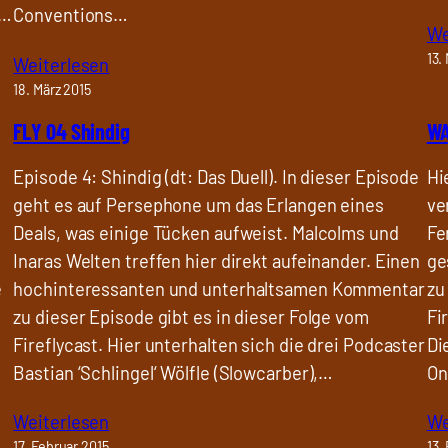
.…
Conventions…
We
13.
Weiterlesen
18. März 2015
FLY 04 Shindig
WA
Episode 4: Shindig (dt: Das Duell). In dieser Episode
Hi
geht es auf Persephone um das Erlangen eines
ve
Deals, was einige Tücken aufweist. Malcolms und
Fe
Inaras Welten treffen hier direkt aufeinander. Einen
ge
e
hochinteressanten und unterhaltsamen Kommentar
zu
zu dieser Episode gibt es in dieser Folge vom
Fi
Fireflycast. Hier unterhalten sich die drei Podcaster
Di
Bastian ‘Schlingel‘ Wölfle (Slowcarber),…
On
Weiterlesen
We
17. Februar 2015
13.