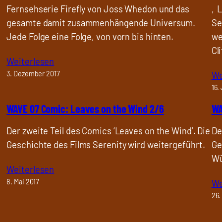
Fernsehserie Firefly von Joss Whedon und das
‚L
gesamte damit zusammenhängende Universum.
Se
Jede Folge eine Folge, von vorn bis hinten.
we
Cl
Weiterlesen
3. Dezember 2017
We
16.
WAVE 07 Comic: Leaves on the Wind 2/6
WA
Der zweite Teil des Comics ‘Leaves on the Wind’. Die
De
Geschichte des Films Serenity wird weitergeführt.
Ge
Wü
Weiterlesen
8. Mai 2017
We
26.