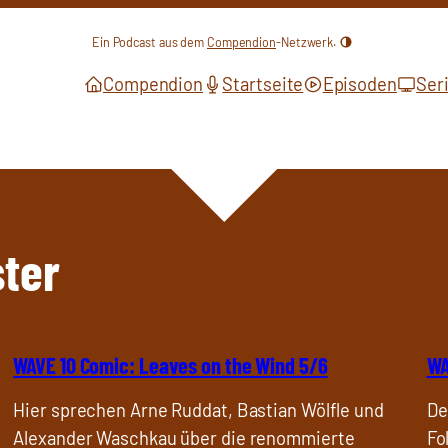
Ein Podcast aus dem
Compendion
-Netzwerk.
Compendion
Startseite
Episoden
Ser
ter
WAVE 10 Comic: Leaves on the Wind 5/6
WA
Hier sprechen Arne Ruddat, Bastian Wölfle und
De
Alexander Waschkau über die renommierte
Fo