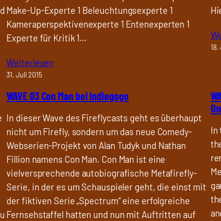
nd
Make-Up-Experte 1 Beleuchtungsexperte 1
Hi
Kameraperspektivenexperte 1 Entenexperten 1
We
Experte für Kritik 1…
18.
Weiterlesen
31. Juli 2015
WAVE 03 Con Man bei Indiegogo
WA
On
e
In dieser Wave des Fireflycasts geht es überhaupt
In
nicht um Firefly, sondern um das neue Comedy-
th
Webserien-Projekt von Alan Tudyk und Nathan
re
Fillion namens Con Man. Con Man ist eine
Me
vielversprechende autobiografische Metafirefly-
ga
Serie, in der es um Schauspieler geht, die einst mit
th
der fiktiven Serie „Spectrum“ eine erfolgreiche
an
au
Fernsehstaffel hatten und nun mit Auftritten auf