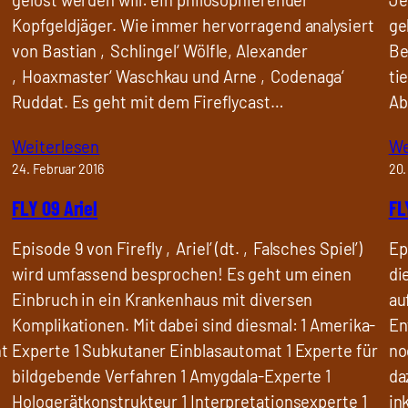
Kopfgeldjäger. Wie immer hervorragend analysiert
ge
von Bastian ‚Schlingel‘ Wölfle, Alexander
Be
‚Hoaxmaster‘ Waschkau und Arne ‚Codenaga‘
ti
Ruddat. Es geht mit dem Fireflycast…
Ab
Weiterlesen
We
24. Februar 2016
20.
FLY 09 Ariel
FL
Episode 9 von Firefly ‚Ariel’ (dt. ‚Falsches Spiel’)
Ep
wird umfassend besprochen! Es geht um einen
di
Einbruch in ein Krankenhaus mit diversen
au
Komplikationen. Mit dabei sind diesmal: 1 Amerika-
En
ht
Experte 1 Subkutaner Einblasautomat 1 Experte für
no
bildgebende Verfahren 1 Amygdala-Experte 1
da
Hologerätkonstrukteur 1 Interpretationsexperte 1
in