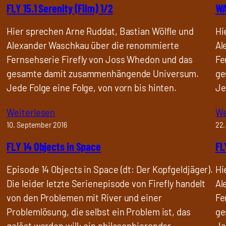
FLY 15.1 Serenity (Film) 1/2
WA
Hier sprechen Arne Ruddat, Bastian Wölfle und
Hi
Alexander Waschkau über die renommierte
Al
Fernsehserie Firefly von Joss Whedon und das
Fe
gesamte damit zusammenhängende Universum.
ge
Jede Folge eine Folge, von vorn bis hinten.
Je
Weiterlesen
We
10. September 2016
22.
FLY 14 Objects in Space
FL
Episode 14 Objects in Space (dt: Der Kopfgeldjäger).
Hi
Die leider letzte Serienepisode von Firefly handelt
Al
von den Problemen mit River und einer
Fe
Problemlösung, die selbst ein Problem ist, das
ge
gelöst werden will: ein philosophierender
Je