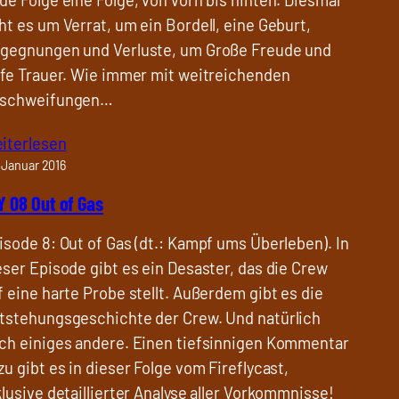
ht es um Verrat, um ein Bordell, eine Geburt,
gegnungen und Verluste, um Große Freude und
efe Trauer. Wie immer mit weitreichenden
schweifungen…
iterlesen
 Januar 2016
Y 08 Out of Gas
isode 8: Out of Gas (dt.: Kampf ums Überleben). In
eser Episode gibt es ein Desaster, das die Crew
f eine harte Probe stellt. Außerdem gibt es die
tstehungsgeschichte der Crew. Und natürlich
ch einiges andere. Einen tiefsinnigen Kommentar
zu gibt es in dieser Folge vom Fireflycast,
klusive detaillierter Analyse aller Vorkommnisse!