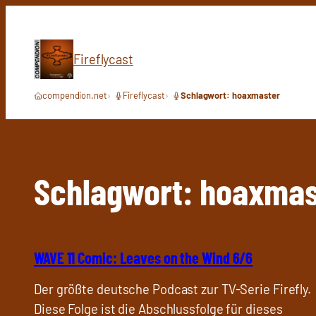
Zum
Inhalt
springen
Fireflycast
compendion.net
Fireflycast
Schlagwort: hoaxmaster
Schlagwort:
hoaxmas
WAVE 11 Comic: Leaves on the Wind 6/6
Der größte deutsche Podcast zur TV-Serie Firefly.
Diese Folge ist die Abschlussfolge für dieses