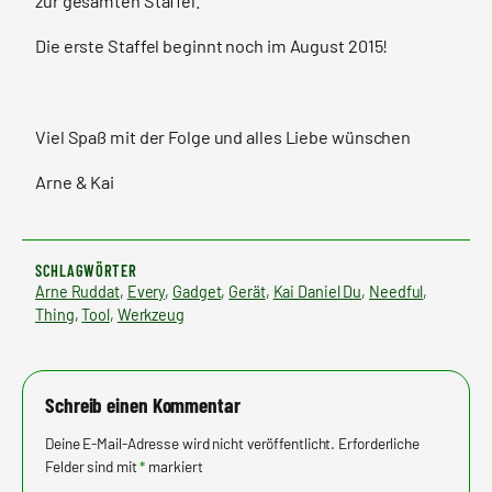
zur gesamten Staffel.
Die erste Staffel beginnt noch im August 2015!
Viel Spaß mit der Folge und alles Liebe wünschen
Arne & Kai
SCHLAGWÖRTER
Arne Ruddat
, 
Every
, 
Gadget
, 
Gerät
, 
Kai Daniel Du
, 
Needful
, 
Thing
, 
Tool
, 
Werkzeug
Schreib einen Kommentar
Deine E-Mail-Adresse wird nicht veröffentlicht.
Erforderliche
Felder sind mit
*
markiert