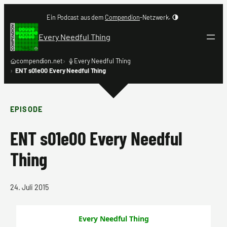
Zum
Ein Podcast aus dem
Compendion
-Netzwerk.
Inhalt
springen
Every Needful Thing
compendion.net
Every Needful Thing
ENT s01e00 Every Needful Thing
EPISODE
ENT s01e00 Every Needful
Thing
24. Juli 2015