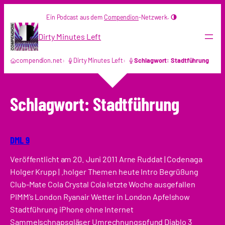
Zum
Ein Podcast aus dem
Compendion
-Netzwerk.
Inhalt
springen
Dirty Minutes Left
compendion.net
Dirty Minutes Left
Schlagwort: Stadtführung
Schlagwort:
Stadtführung
DML 9
Veröffentlicht am 20. Juni 2011 Arne Ruddat | Codenaga
Holger Krupp | .holger Themen heute Intro Begrüßung
Club-Mate Cola Crystal Cola letzte Woche ausgefallen
PIMM’s London Ryanair Wetter in London Apfelshow
Stadtführung iPhone ohne Internet
Sammelschnapsgläser Umrechnungspfund Diablo 3