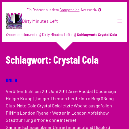
Zum
Ein Podcast aus dem
Compendion
-Netzwerk.
Inhalt
springen
Dirty Minutes Left
compendion.net
Dirty Minutes Left
Schlagwort: Crystal Cola
Schlagwort:
Crystal Cola
DML 9
Veröffentlicht am 20. Juni 2011 Arne Ruddat | Codenaga
Holger Krupp | .holger Themen heute Intro Begrüßung
Club-Mate Cola Crystal Cola letzte Woche ausgefallen
PIMM’s London Ryanair Wetter in London Apfelshow
Stadtführung iPhone ohne Internet
Sammelschnapsgläser Umrechnungspfund Diablo 3