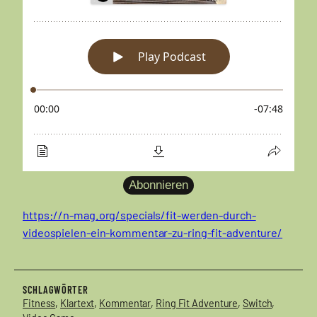
Abonnieren
https://n-mag.org/specials/fit-werden-durch-
videospielen-ein-kommentar-zu-ring-fit-adventure/
SCHLAGWÖRTER
Fitness
, 
Klartext
, 
Kommentar
, 
Ring Fit Adventure
, 
Switch
, 