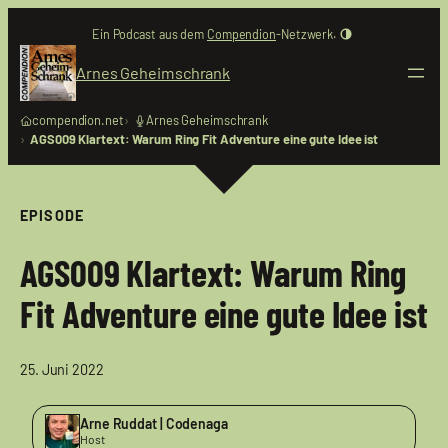
Zum
Ein Podcast aus dem
Compendion
-Netzwerk.
Inhalt
springen
Arnes Geheimschrank
compendion.net
Arnes Geheimschrank
AGS009 Klartext: Warum Ring Fit Adventure eine gute Idee ist
EPISODE
AGS009 Klartext: Warum Ring
Fit Adventure eine gute Idee ist
25. Juni 2022
Arne Ruddat | Codenaga
Host