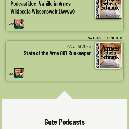
Arne
Podcastidee: Vanille in Arnes
Ruddat
Wikipedia Wissenswelt (Awww)
|
Codenaga
von
NÄCHSTE EPISODE
von
22. Juni 2023
Arne
State of the Arne 001 Runkeeper
Ruddat
|
Codenaga
von
Gute Podcasts