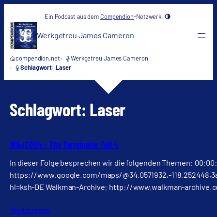
Zum
Ein Podcast aus dem
Compendion
-Netzwerk.
Inhalt
springen
Werkgetreu James Cameron
compendion.net
Werkgetreu James Cameron
Schlagwort: Laser
Schlagwort:
Laser
WGJC004 – The Terminator Teil 4
In dieser Folge besprechen wir die folgenden Themen: 00:00:
https://www.google.com/maps/@34.0571932,-118.252448
hl=ksh-DE Walkman-Archive: http://www.walkman-archive.com
Weiterlesen