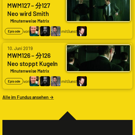
Arne
MWM127 – 分127
|
Ruddat
Schlingel
|
Neo wird Smith
mit
Codenaga,
Minutenweise Matrix
Mirko
Alexander
Klein
Waschkau
von
mit
Guest
Episode
|
Hoaxmaster,
Bastian
von
10. Juni 2019
Wölfle
Arne
MWM126 – 分126
|
Ruddat
Schlingel
|
Neo stoppt Kugeln
mit
Codenaga,
und sieht grün
Minutenweise Matrix
Mirko
Alexander
Klein
Waschkau
von
mit
Guest
Episode
|
Hoaxmaster,
Bastian
Alle im Fundus ansehen →
Wölfle
|
Schlingel
mit
Mirko
Klein