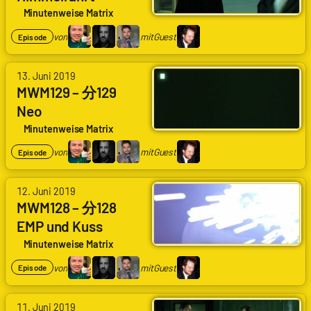
Codenaga,
Minutenweise Matrix
Alexander
Waschkau
von
mit
Guest
Episode
|
Hoaxmaster,
Bastian
von
13. Juni 2019
Wölfle
Arne
MWM129 – 分129
|
Ruddat
Schlingel
|
Neo
mit
Codenaga,
Telefonansprache
Minutenweise Matrix
Mirko
Alexander
Klein
Waschkau
von
mit
Guest
Episode
|
Hoaxmaster,
Bastian
von
12. Juni 2019
Wölfle
Arne
MWM128 – 分128
|
Ruddat
Schlingel
|
EMP und Kuss
mit
Codenaga,
Minutenweise Matrix
Mirko
Alexander
Klein
Waschkau
von
mit
Guest
Episode
|
Hoaxmaster,
Bastian
von
11. Juni 2019
Wölfle