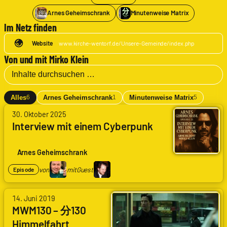
Arnes Geheimschrank
Minutenweise Matrix
Im Netz finden
Website
www.kirche-wentorf.de/Unsere-Gemeinde/index.php
Von und mit Mirko Klein
Alles
Arnes Geheimschrank
Minutenweise Matrix
6
1
5
von
30. Oktober 2025
Arne
Interview mit einem Cyberpunk
Ruddat
|
Codenaga
Arnes Geheimschrank
mit
Mirko
von
mit
Guest
Episode
Klein
von
14. Juni 2019
Arne
MWM130 – 分130
Ruddat
|
Himmelfahrt