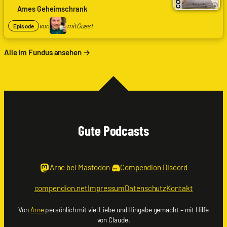
Codenaga
Arnes Geheimschrank
mit
Phil
von
mit
Guest
PE
Episode
|
Eisenseele
Alle im Fundus ansehen →
Gute Podcasts
Arne bei Mastodon
Compendion Discord
compendion.net
Impressum
Datenschutz
Kontakt
Von
Arne
persönlich mit viel Liebe und Hingabe gemacht – mit Hilfe
von Claude.