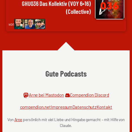
Arne
Nils
GHU036 Das Kollektiv (VOY 6×16)
Ruddat
Weltweit,
(Collective)
|
Frank
Codenaga,
Wolf
von
Nils
|
Hunte
genugzocken
|
Nils
Weltweit,
Frank
Gute Podcasts
Wolf
|
genugzocken
Arne bei Mastodon
Compendion Discord
compendion.net
Impressum
Datenschutz
Kontakt
Von
Arne
persönlich mit viel Liebe und Hingabe gemacht – mit Hilfe von
Claude.