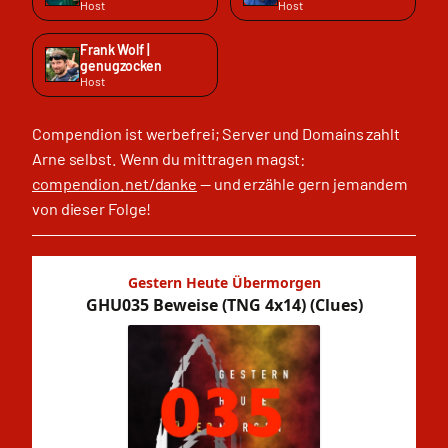
Host
Host
Frank Wolf |
genugzocken
Host
Compendion ist werbefrei; Server und Domains zahlt
Arne selbst. Wenn du mittragen magst:
compendion.net/danke
— und erzähle gern jemandem
von dieser Folge!