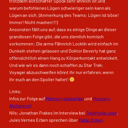
trotzdem Botschafter Spock sehr ähnlich ist und
warum befohlenes Lügen schwieriger sein kann als
Lügen an sich. (Anmerkung des Teams: Lügen ist böse!
Immer! Nicht machen!!!)
Ansonsten fällt uns auf, dass es einige Dinge an dieser
grandiosen Folge gibt, die uns ziemlich komisch
vorkommen: Die arme Fähnrich Locklin wird einfach im
Dunkeln stehen gelassen und Doktor Beverly hat ganz
offensichtlich einen Hang zu Körperkontakt entwickelt.
Und wie wir es dann noch schaffen zu Star Trek:
Voyager abzuschweifen könnt ihr nur erfahren, wenn
ihr euch an den Spoiler haltet!
Links:
Infos zur Folge auf
Memory-Alpha (de)
und
Memory-
Alpha (eng)
Nils: Jonathan Frakes im Interview bei
TrekMovie.com
,
Jules Vernes Erben sprechen über
Datas Erben