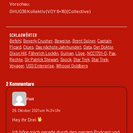
Vorschau:
GHU036 Kollektiv (VOY 6×16) (Collective)
SCHLAGWÖRTER
Befehl
, 
Beverly Crusher
, 
Beweise
, 
Brent Spiner
, 
Captain
Picard
, 
Clues
, 
Das nächste Jahrhundert
, 
Data
, 
Der Doktor
, 
Dixon Hill
, 
Fähnrich Locklin
, 
Guinan
, 
Lüge
, 
NCC1701-D
, 
Pax
, 
Rechte
, 
Sir Patrick Stewart
, 
Spock
, 
Star Trek
, 
Star Trek:
Voyager
, 
USS Enterprise
, 
Whoopi Goldberg
2 Kommentare
FloH
26. Oktober 2021 um 14:24 Uhr
Hey Ihr Drei
ich höre mich gerade durch den ganzen Podcast und