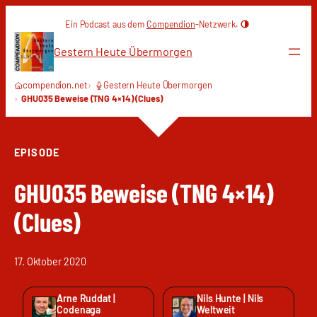
Zum
Ein Podcast aus dem
Compendion
-Netzwerk.
Inhalt
springen
Gestern Heute Übermorgen
compendion.net
Gestern Heute Übermorgen
GHU035 Beweise (TNG 4×14) (Clues)
EPISODE
GHU035 Beweise (TNG 4×14)
(Clues)
17. Oktober 2020
Arne Ruddat |
Nils Hunte | Nils
Codenaga
Weltweit