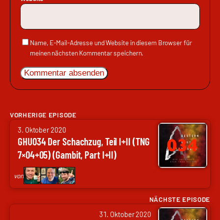
Name, E-Mail-Adresse und Website in diesem Browser für
meinen nächsten Kommentar speichern.
VORHERIGE EPISODE
von
3. Oktober 2020
Arne
GHU034 Der Schachzug, Teil I+II (TNG
Ruddat
7×04+05) (Gambit, Part I+II)
|
Codenaga,
von
Nils
Hunte
NÄCHSTE EPISODE
von
|
31. Oktober 2020