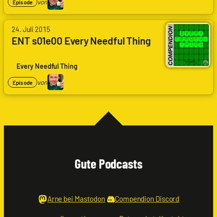
von
KD
Episode
Du
24. Juli 2015
ENT s01e00 Every Needful Thing
Every Needful Thing
von
KD
Episode
Gute Podcasts
Arne bei Mastodon
Compendion Discord