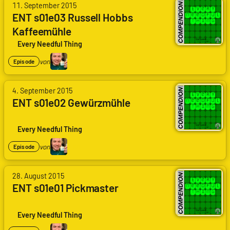
11. September 2015
Arne
ENT s01e03 Russell Hobbs
Ruddat
|
Kaffeemühle
Codenaga,
Every Needful Thing
Kai
Daniel
von
KD
Episode
Du
von
4. September 2015
Arne
ENT s01e02 Gewürzmühle
Ruddat
|
Codenaga,
Every Needful Thing
Kai
Daniel
von
KD
Episode
Du
von
28. August 2015
Arne
ENT s01e01 Pickmaster
Ruddat
|
Codenaga,
Every Needful Thing
Kai
Daniel