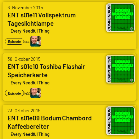
von
6. November 2015
Arne
ENT s01e11 Vollspektrum
Ruddat
|
Tageslichtlampe
Codenaga,
Every Needful Thing
Kai
Daniel
von
KD
Episode
Du
von
30. Oktober 2015
Arne
ENT s01e10 Toshiba Flashair
Ruddat
|
Speicherkarte
Codenaga,
Every Needful Thing
Kai
Daniel
von
KD
Episode
Du
von
23. Oktober 2015
Arne
ENT s01e09 Bodum Chambord
Ruddat
|
Kaffeebereiter
Codenaga,
Every Needful Thing
Kai