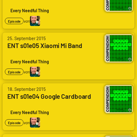
|
Codenaga,
Every Needful Thing
Kai
Daniel
von
KD
Episode
Du
von
25. September 2015
Arne
ENT s01e05 Xiaomi Mi Band
Ruddat
|
Codenaga,
Every Needful Thing
Kai
Daniel
von
KD
Episode
Du
von
18. September 2015
Arne
ENT s01e04 Google Cardboard
Ruddat
|
Codenaga,
Every Needful Thing
Kai
Daniel
von
KD
Episode
Du
von