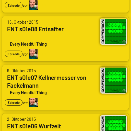
Daniel
von
KD
Episode
Du
von
16. Oktober 2015
Arne
ENT s01e08 Entsafter
Ruddat
|
Codenaga,
Every Needful Thing
Kai
Daniel
von
KD
Episode
Du
von
9. Oktober 2015
Arne
ENT s01e07 Kellnermesser von
Ruddat
|
Fackelmann
Codenaga,
Every Needful Thing
Kai
Daniel
von
KD
Episode
Du
von
2. Oktober 2015
Arne
ENT s01e06 Wurfzelt
Ruddat