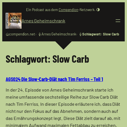
Zum
Ein Podcast aus dem
Compendion
-Netzwerk.
Inhalt
springen
Arnes Geheimschrank
compendion.net
Arnes Geheimschrank
Schlagwort: Slow Carb
Schlagwort:
Slow Carb
AGS024 Die Slow-Carb-Diät nach Tim Ferriss – Teil 1
In der 24. Episode von Arnes Geheimschrank starte ich
meine umfassende sechsteilige Reihe zur Slow Carb Diät
nach Tim Ferriss. In dieser Episode erläutere ich, dass Diät
nicht nur den Fokus auf das Abnehmen, sondern auch auf
das Ernährungskonzept legt. Diese Diät zielt darauf ab, mit
minimalem Aufwand maximalen Fettabbau zu erreichen,