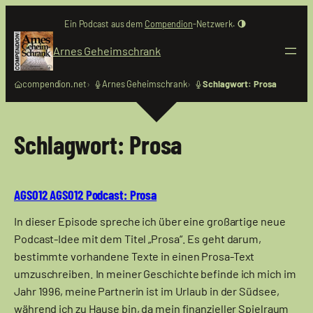
Zum
Ein Podcast aus dem
Compendion
-Netzwerk.
Inhalt
springen
Arnes Geheimschrank
compendion.net
Arnes Geheimschrank
Schlagwort: Prosa
Schlagwort:
Prosa
AGS012 AGS012 Podcast: Prosa
In dieser Episode spreche ich über eine großartige neue
Podcast-Idee mit dem Titel „Prosa“. Es geht darum,
bestimmte vorhandene Texte in einen Prosa-Text
umzuschreiben. In meiner Geschichte befinde ich mich im
Jahr 1996, meine Partnerin ist im Urlaub in der Südsee,
während ich zu Hause bin, da mein finanzieller Spielraum