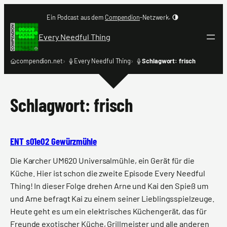
Zum
Ein Podcast aus dem
Compendion
-Netzwerk.
Inhalt
springen
Every Needful Thing
compendion.net
Every Needful Thing
Schlagwort: frisch
Schlagwort:
frisch
ENT s01e02 Gewürzmühle
Die Karcher UM620 Universalmühle, ein Gerät für die
Küche. Hier ist schon die zweite Episode Every Needful
Thing! In dieser Folge drehen Arne und Kai den Spieß um
und Arne befragt Kai zu einem seiner Lieblingsspielzeuge.
Heute geht es um ein elektrisches Küchengerät, das für
Freunde exotischer Küche, Grillmeister und alle anderen