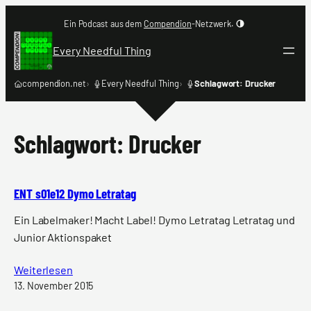
Zum
Ein Podcast aus dem
Compendion
-Netzwerk.
Inhalt
springen
Every Needful Thing
compendion.net
Every Needful Thing
Schlagwort: Drucker
Schlagwort:
Drucker
ENT s01e12 Dymo Letratag
Ein Labelmaker! Macht Label! Dymo Letratag Letratag und
Junior Aktionspaket
Weiterlesen
13. November 2015