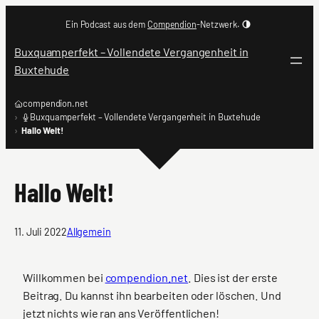
Zum
Ein Podcast aus dem
Compendion
-Netzwerk.
Inhalt
springen
Buxquamperfekt – Vollendete Vergangenheit in
Buxtehude
compendion.net
Buxquamperfekt – Vollendete Vergangenheit in Buxtehude
Hallo Welt!
Hallo Welt!
11. Juli 2022
Allgemein
Willkommen bei
compendion.net
. Dies ist der erste
Beitrag. Du kannst ihn bearbeiten oder löschen. Und
jetzt nichts wie ran ans Veröffentlichen!