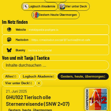
Logbuch Akademie
Vier unter Deck
Gestern Heute Übermorgen
Im Netz finden
Website
trekkiepedia.podigee.io
Mastodon
https://mastodon.social/@
Taotica@troet.cafe
Bluesky
taotica.bsky.social
Von und mit Tanja | Taotica
Alles
Logbuch Akademie
Gestern, heute, übermorgen
55
3
1
×
Vier unter Deck
51
von
21. Juni 2025
Arne
GHU102 Tierisch olle
Ruddat
|
Sternenreisende (SNW 2×07)
Codenaga,
(Those Old Scientists)
Gestern, heute, übermorgen
Nils