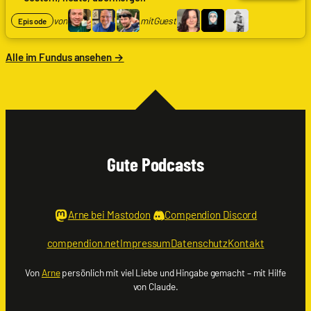
Hunte
von
mit
Guest
Episode
|
Nils
Weltweit,
Alle im Fundus ansehen →
Frank
Wolf
|
genugzocken
mit
Tanja
|
Taotica,
Gute Podcasts
Daniela
|
Ioreth,
Boris
Nienke
Arne bei Mastodon
Compendion Discord
|
nSonic
compendion.net
Impressum
Datenschutz
Kontakt
Von
Arne
persönlich mit viel Liebe und Hingabe gemacht – mit Hilfe
von Claude.